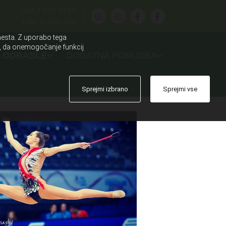
+386 1 542 20 80
+386 31 683 654
mesta. Z uporabo tega
te, da onemogočanje funkcij
A ODRASLE
DODATNA PONUDBA
Sprejmi izbrano
Sprejmi vse