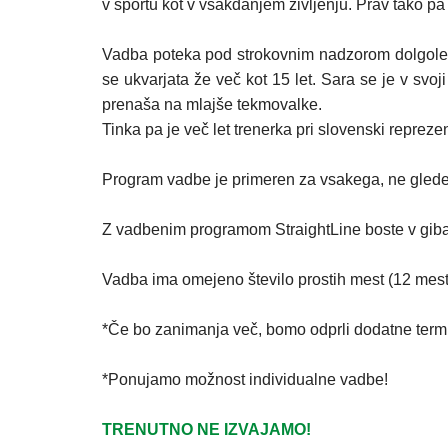
v športu kot v vsakdanjem življenju. Prav tako pa 
Vadba poteka pod strokovnim nadzorom dolgoletni
se ukvarjata že več kot 15 let. Sara se je v svoj
prenaša na mlajše tekmovalke.
Tinka pa je več let trenerka pri slovenski repreze
Program vadbe je primeren za vsakega, ne glede na
Z vadbenim programom StraightLine boste v gibanj
Vadba ima omejeno število prostih mest (12 mest)
*Če bo zanimanja več, bomo odprli dodatne term
*Ponujamo možnost individualne vadbe!
TRENUTNO NE IZVAJAMO!