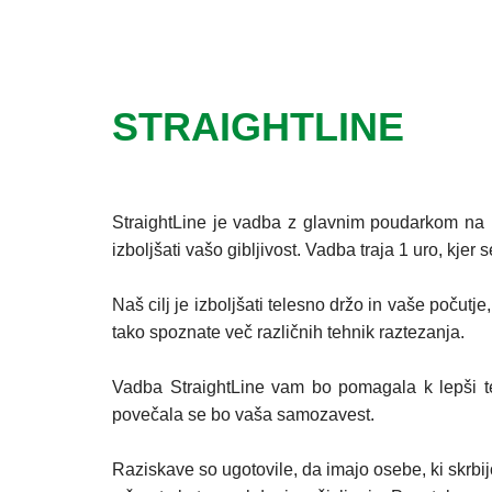
STRAIGHTLINE
StraightLine je vadba z glavnim poudarkom na raz
izboljšati vašo gibljivost. Vadba traja 1 uro, kjer
Naš cilj je izboljšati telesno držo in vaše počutj
tako spoznate več različnih tehnik raztezanja.
Vadba StraightLine vam bo pomagala k lepši tele
povečala se bo vaša samozavest.
Raziskave so ugotovile, da imajo osebe, ki skrbij