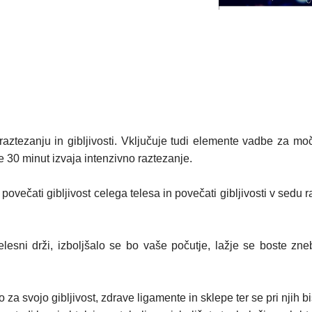
tezanju in gibljivosti. Vključuje tudi elemente vadbe za moč, 
 se 30 minut izvaja intenzivno raztezanje.
e, povečati gibljivost celega telesa in povečati gibljivosti v s
sni drži, izboljšalo se bo vaše počutje, lažje se boste znebi
o za svojo gibljivost, zdrave ligamente in sklepe ter se pri nji