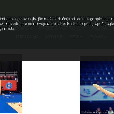
aterimi vam zagotovi najboljšo možno izkušnjo pri obisku tega spletnega 
eb. Če želite spremeniti svojo izbiro, lahko to storite spodaj. Upoštevaj
DOMOV
VADBE ZA OTROKE
VADBA Z
ega mesta.
E
TRGOVINA
NOVICE
VPIS
O NAS