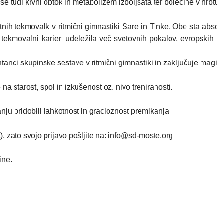
se tudi krvni obtok in metabolizem izboljšata ter bolečine v hrbtu
h tekmovalk v ritmični gimnastiki Sare in Tinke. Obe sta absol
i tekmovalni karieri udeležila več svetovnih pokalov, evropskih
ntanci skupinske sestave v ritmični gimnastiki in zaključuje magis
 starost, spol in izkušenost oz. nivo treniranosti.
u pridobili lahkotnost in gracioznost premikanja.
, zato svojo prijavo pošljite na: info@sd-moste.org
ine.