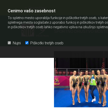
Slovenščina
Cenimo vašo zasebnost
To spletno mesto uporablja funkcije in piškotke tretjih oseb, s k
spletnega mesta soglašate z uporabo funkcij in piškotkov tretjih os
in piškotkov tretjih oseb lahko negativno vpliva na izkušnjo spletn
ŠPORTNO DRUŠTVO MOST
Nujni
Piškotki tretjih oseb