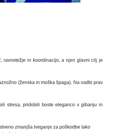
ravnotežje in koordinacijo, a njen glavni cilj je
edu raznožno (ženska in moška špaga). Na vadbi prav
li stresa, pridobili boste eleganco v gibanju in
h bistveno zmanjša tveganje za poškodbe tako