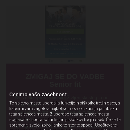
ZMIGAJ SE DO VADBE
Senior fit
Cenimo vašo zasebnost
❓Si želite spremeniti svoj življenjski slog, a ne
To spletno mesto uporablja funkcije in piškotke tretjih oseb, s
veste, kako?
katerimi vam zagotovi najboljšo možno izkušnjo pri obisku
❓Se želite dobro počutiti in se ob gibanju
tega spletnega mesta. Z uporabo tega spletnega mesta
zabavati?
soglašate z uporabo funkcij in piškotkov tretjih oseb. Če želite
spremeniti svojo izbiro, lahko to storite spodaj. Upoštevajte,
📣 Prijavite se na brezplačne strokovno vodene