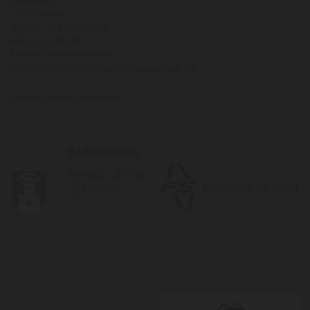
Proletarska 3
1000 Ljubljana
Telefon:
+386 1 542 20 80
GSM:
031 683 654
E-pošta:
info@sd-moste.org
TRR:
SI56 0284 3026 5312 349 odprt pri NLB d.d.
Program društva sofinancirajo: