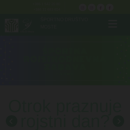
+386 1 542 20 80
+386 31 683 654
ŠPORTNO DRUŠTVO
MOSTE
Otrok praznuje
rojstni dan?