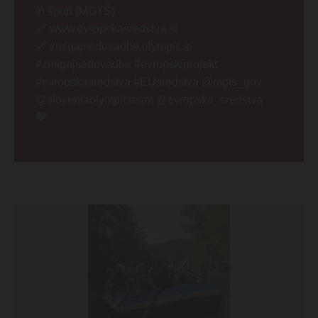
in šport (MGTŠ).
🔗 www.evropskasredstva.si
🔗 zmigajsedovadbe.olympic.si
#zmigajsedovadbe #evropskiprojekt
#evropskasredstva #EUsredstva @mgts_gov
@sloveniaolympicteam @evropska_sredstva
💚