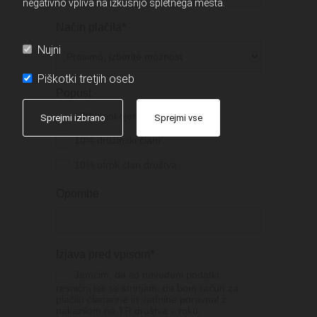
negativno vpliva na izkušnjo spletnega mesta.
Način plačila*
Nujni
Piškotki tretjih oseb
Popust
10% upokojenci, dijaki, študenti
Sprejmi izbrano
Sprejmi vse
10% družinski člani
10% otrok član društva
Opombe
Izjava pred vpisom*
Jamčim, da so navedeni podatki
resnični ter se strinjam, da bom račun za
plačilo članarine in vadnine poravnal z
nakazilom na TR društva v roku,