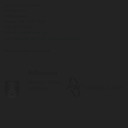
Športno društvo Moste
Proletarska 3
1000 Ljubljana
Telefon:
+386 1 542 20 80
GSM:
031 683 654
E-pošta:
info@sd-moste.org
TRR:
SI56 0284 3026 5312 349 odprt pri NLB d.d.
Program društva sofinancirajo: