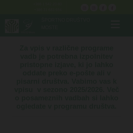
+386 1 542 20 80
+386 31 683 654
ŠPORTNO DRUŠTVO
MOSTE
Za vpis v različne programe
vadb je potrebna izpolnitev
pristopne izjave, ki jo lahko
oddate preko e-pošte ali v
pisarni društva. Vabimo vas k
vpisu v sezono 2025/2026. Več
o posameznih vadbah si lahko
ogledate v programu društva.