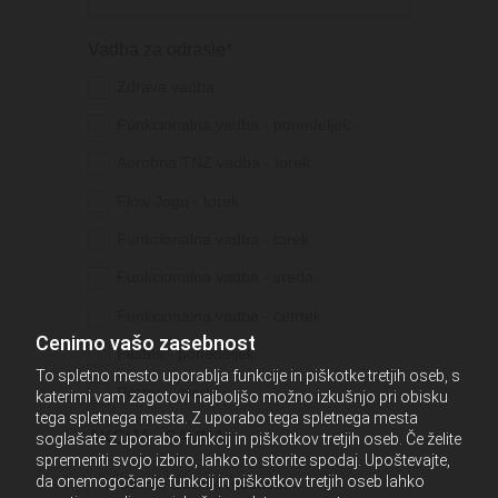
Vadba za odrasle*
Zdrava vadba
Funkcionalna vadba - ponedeljek
Aerobna TNZ vadba - torek
Flow Joga - torek
Funkcionalna vadba - torek
Funkcionalna vadba - sreda
Funkcionalna vadba - četrtek
Cenimo vašo zasebnost
Pilates - ponedeljek
To spletno mesto uporablja funkcije in piškotke tretjih oseb, s
Pilates - sreda
katerimi vam zagotovi najboljšo možno izkušnjo pri obisku
tega spletnega mesta. Z uporabo tega spletnega mesta
AKCIJA - SAVNA
soglašate z uporabo funkcij in piškotkov tretjih oseb. Če želite
spremeniti svojo izbiro, lahko to storite spodaj. Upoštevajte,
da onemogočanje funkcij in piškotkov tretjih oseb lahko