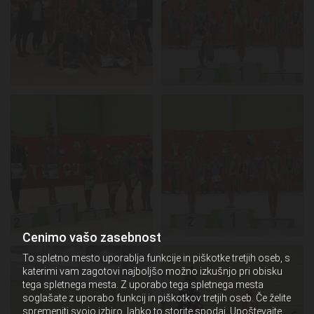
Cenimo vašo zasebnost
To spletno mesto uporablja funkcije in piškotke tretjih oseb, s
katerimi vam zagotovi najboljšo možno izkušnjo pri obisku
tega spletnega mesta. Z uporabo tega spletnega mesta
soglašate z uporabo funkcij in piškotkov tretjih oseb. Če želite
spremeniti svojo izbiro, lahko to storite spodaj. Upoštevajte,