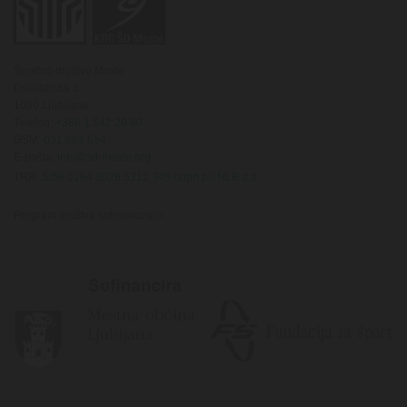
Športno društvo Moste
Proletarska 3
1000 Ljubljana
Telefon:
+386 1 542 20 80
GSM:
031 683 654
E-pošta:
info@sd-moste.org
TRR:
SI56 0284 3026 5312 349 odprt pri NLB d.d.
Program društva sofinancirajo: