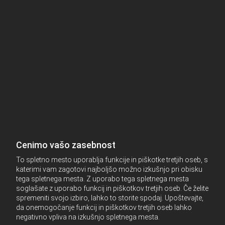
Cenimo vašo zasebnost
To spletno mesto uporablja funkcije in piškotke tretjih oseb, s
katerimi vam zagotovi najboljšo možno izkušnjo pri obisku
tega spletnega mesta. Z uporabo tega spletnega mesta
soglašate z uporabo funkcij in piškotkov tretjih oseb. Če želite
spremeniti svojo izbiro, lahko to storite spodaj. Upoštevajte,
da onemogočanje funkcij in piškotkov tretjih oseb lahko
negativno vpliva na izkušnjo spletnega mesta.