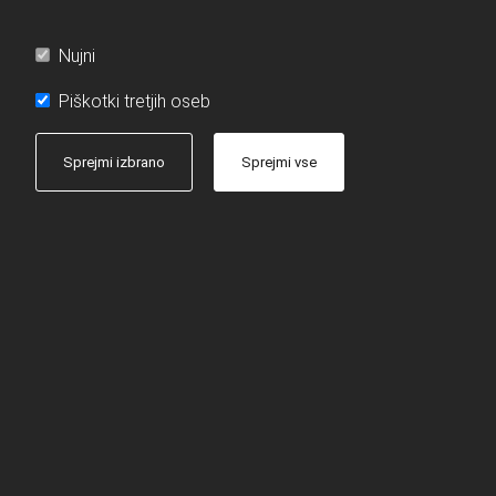
Nujni
Piškotki tretjih oseb
Sprejmi izbrano
Sprejmi vse