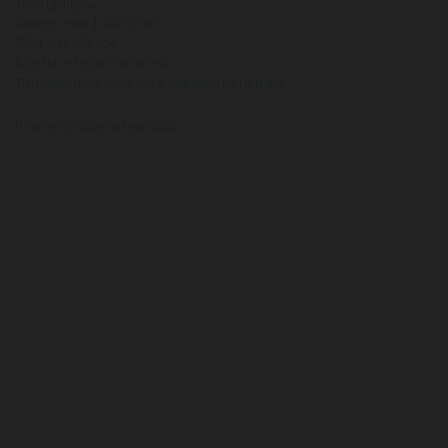
1000 Ljubljana
Telefon:
+386 1 542 20 80
GSM:
031 683 654
E-pošta:
info@sd-moste.org
TRR:
SI56 0284 3026 5312 349 odprt pri NLB d.d.
Program društva sofinancirajo: